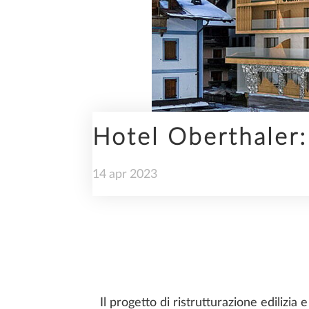
INGEGNERIA
Hotel Oberthaler: 
SDS2
14
apr
2023
SOSTENIBILITÀ
Il progetto di ristrutturazione ediliz