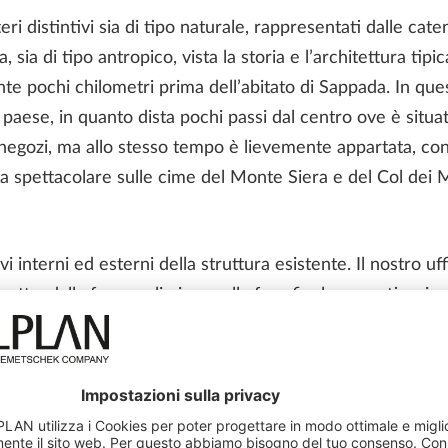
ri distintivi sia di tipo naturale, rappresentati dalle ca
 sia di tipo antropico, vista la storia e l’architettura tipi
e pochi chilometri prima dell’abitato di Sappada. In quest
l paese, in quanto dista pochi passi dal centro ove è situat
r e negozi, ma allo stesso tempo è lievemente appartata, co
sta spettacolare sulle cime del Monte Siera e del Col dei 
evi interni ed esterni della struttura esistente. Il nostro uf
getto, dalla fase preliminare alla fase finale esecutiva, in
azie alla facilità di creazione di rendering fotorealistici,
o chiaro e comprensibile.
inserimento ambientale per mostrare la soluzione progettuale