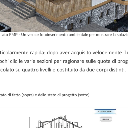
iato FMP - Un veloce fotoinserimento ambientale per mostrare la soluzi
ticolarmente rapida: dopo aver acquisito velocemente il ri
chi clic le varie sezioni per ragionare sulle quote di pro
olato su quattro livelli e costituito da due corpi distinti.
to di fatto (sopra) e dello stato di progetto (sotto)