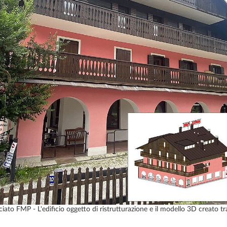
ato FMP - L'edificio oggetto di ristrutturazione e il modello 3D creato tra