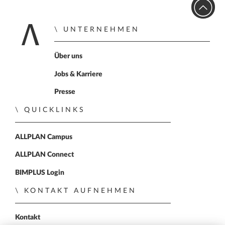
UNTERNEHMEN
Home
Über uns
Jobs & Karriere
Presse
QUICKLINKS
ALLPLAN Campus
ALLPLAN Connect
BIMPLUS Login
KONTAKT AUFNEHMEN
Kontakt