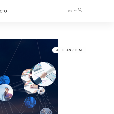
es
CTO
International
España
ALLPLAN
/
BIM