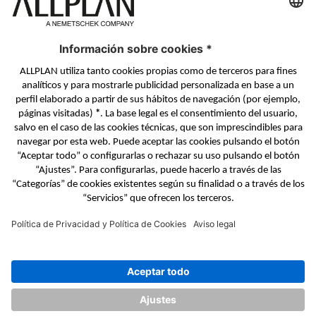
BIMPLUS Login
PONTE EN CONTACTO
Formulario de contacto
Distribuidores Autorizados
SÍGUENOS EN
ALLPLAN en LinkedIn
ALLPLAN en Facebook
ALLPLAN en YouTube
ALLPLAN en Twitter
© ALLPLAN GmbH
ALLPLAN, una empresa del
Grupo Nemetschek