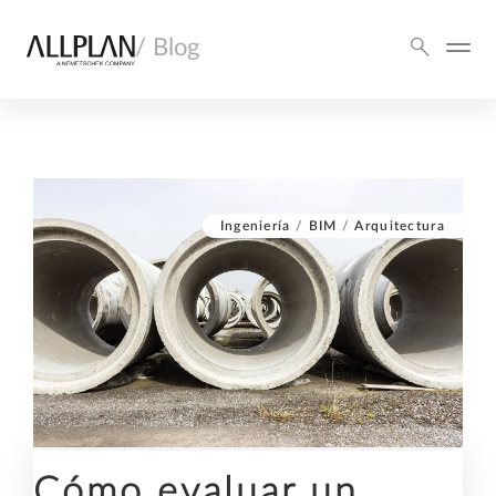
/ Blog
Ingeniería
/
BIM
/
Arquitectura
Cómo evaluar un