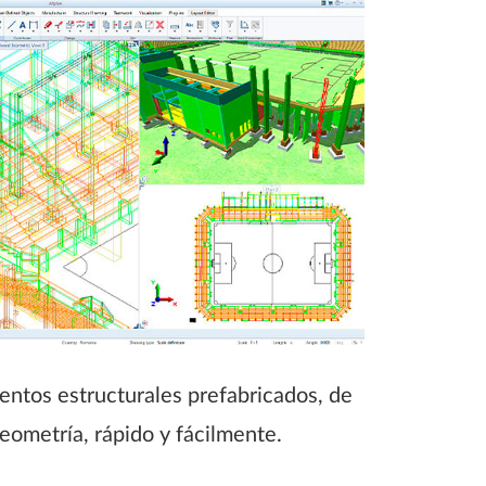
ntos estructurales prefabricados, de
Generació
eometría, rápido y fácilmente.
component
automatiz