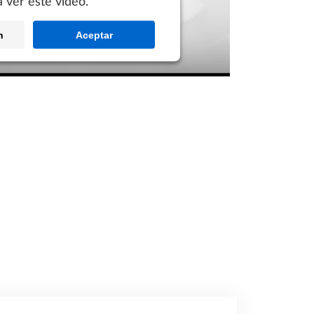
 ver este vídeo.
n
Aceptar