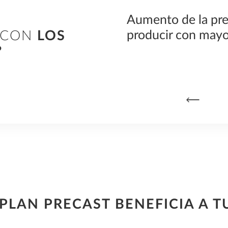
de los elementos
Aumento de la pre
ementan los esfuerzos
producir con mayo
 CON
LOS
?
PLAN PRECAST BENEFICIA A T