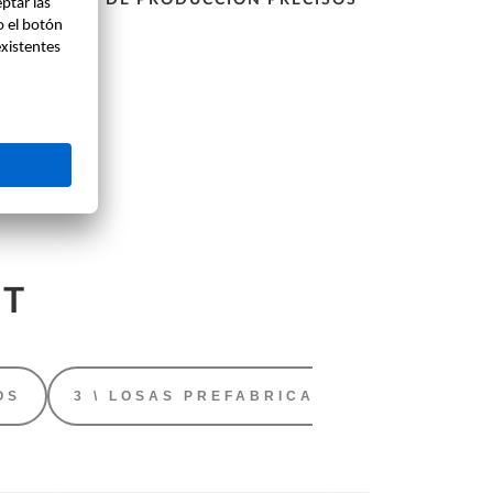
Genera datos de producción fiables a solo
un golpe de clic.
ST
OS
3 \ LOSAS PREFABRICADAS