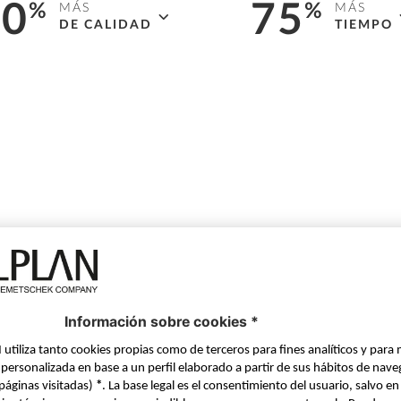
60
75
%
MÁS
%
MÁS
DE CALIDAD
TIEMPO
nimiza la tasa de error
Ahorro de tiempo
en la
l diseño con reglas de
planificación de instalaci
ación y controles de
con sofisticados flujos d
ridad.
trabajo para component
E
ELIGE TU PROPIO
MÉTODO DE TRABAJO
Trabaja cómodamente tanto en 2D como
en 3D, ya que el plano y el modelo son
siempre consistentes.
SENCILLA IMPORTACIÓN