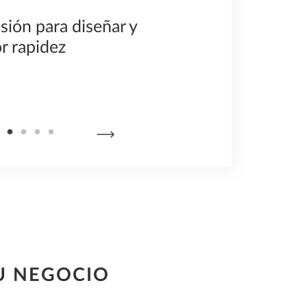
sión para diseñar y
Cambios en p
r rapidez
consumen gra
U NEGOCIO