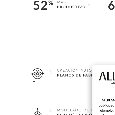
52
%
MÁS
PRODUCTIVO
Aumento de la eficiencia
con
Se
mi
flujos de trabajo altamente
en e
automatizados.
valid
segu
CREACIÓN AUTOMÁTICA D
PLANOS DE FABRICACIÓN
Genera planos de fabricación, incluidos
armaduras, componentes y acotaciones,
de forma eficiente y altamente
MODELADO DE FORMA