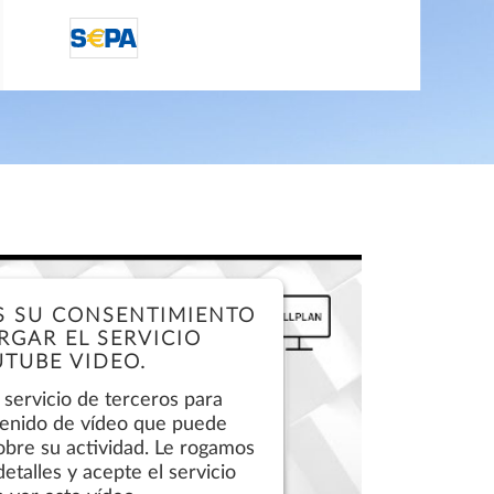
LLPLAN Campus
BIMPLUS Login
directDebit S€PA
LLPLAN Campus
BIMPLUS Login
LLPLAN Campus
BIMPLUS Login
LLPLAN Campus
BIMPLUS Login
LLPLAN Campus
BIMPLUS Login
S SU CONSENTIMIENTO
RGAR EL SERVICIO
TUBE VIDEO.
 servicio de terceros para
tenido de vídeo que puede
obre su actividad. Le rogamos
detalles y acepte el servicio