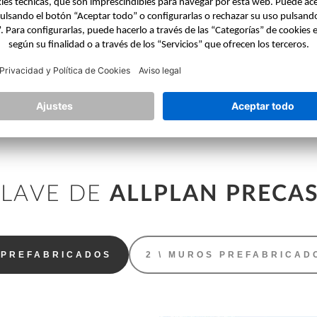
DE MODELOS BIM
Importación rápida de modelos
arquitectónicos y objetos MEP, y
reutilización sencilla de los mismos para
el diseño de prefabricados.
CLAVE DE
ALLPLAN PRECA
 PREFABRICADOS
2 \ MUROS PREFABRICAD