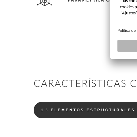
PARAMÉTRICA O LIBRE
automatizada.
Crea elementos estructurales
prefabricados con gran eficiencia
mediante introducción paramétrica o
modelado de elementos prefabricados
únicos con total libertad.
CARACTERÍSTICAS 
1 \ ELEMENTOS ESTRUCTURALES