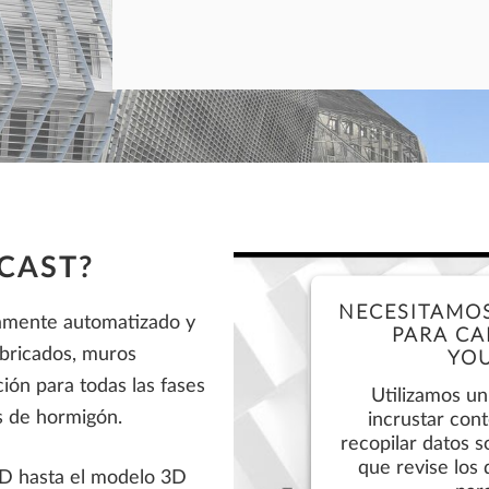
ALLPLAN Connect
A
Compromiso de coste de un mes
ALLPLAN Connect
A
Soporte técnico incluido
Acceso a ALLPLAN Cloud
ALLPLAN Connect
A
ALLPLAN Connect
A
ALLPLAN Connect
A
ECAST?
NECESITAMO
tamente automatizado y
PARA CA
abricados, muros
YOU
ión para todas las fases
Utilizamos un
s de hormigón.
incrustar con
recopilar datos s
que revise los 
D hasta el modelo 3D