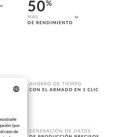
50
%
MÁS
DE RENDIMIENTO
ones
Conversión directa
de los
e
objetos IFC importados en
es.
elementos prefabricados
inteligentes.
AHORRO DE TIEMPO
CON EL ARMADO EN 1 CLIC
Benefíciate de la creación totalmente
automatizada de armaduras básicas para
GENERACIÓN DE DATOS
todo tipo de muros y forjados.
DE PRODUCCIÓN PRECISOS