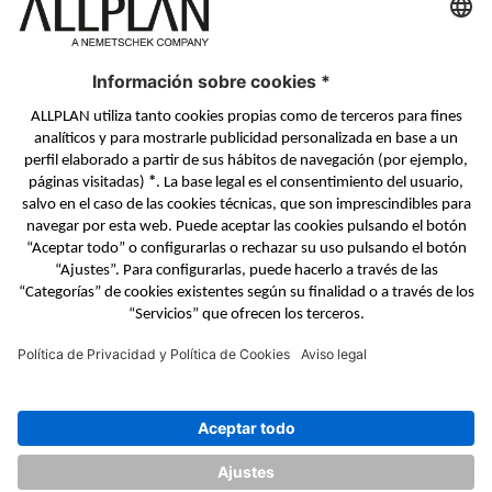
BIMPLUS Login
PONTE EN CONTACTO
Formulario de contacto
Distribuidores Autorizados
SÍGUENOS EN
ALLPLAN en LinkedIn
ALLPLAN en Facebook
ALLPLAN en YouTube
ALLPLAN en Twitter
© ALLPLAN GmbH
ALLPLAN, una empresa del
Grupo Nemetschek