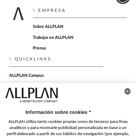
EMPRESA
Home
Sobre ALLPLAN
Trabajar en ALLPLAN
Prensa
QUICKLINKS
ALLPLAN Campus
ALLPLAN Connect
BIMPLUS Login
PONTE EN CONTACTO
Formulario de contacto
Distribuidores Autorizados