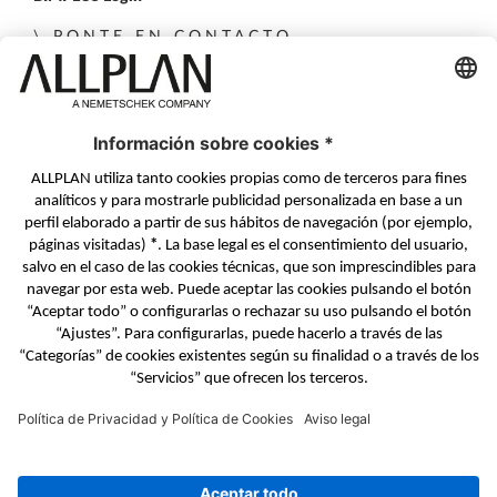
PONTE EN CONTACTO
Formulario de contacto
Distribuidores Autorizados
SÍGUENOS EN
ALLPLAN en LinkedIn
ALLPLAN en Facebook
ALLPLAN en YouTube
ALLPLAN en Twitter
© ALLPLAN Systems Espana S.A
ALLPLAN, una empresa del
Grupo Nemetschek
Aviso Legal