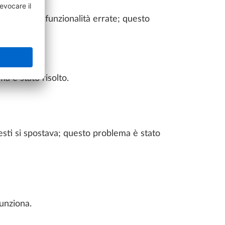
 attivavano funzionalità errate; questo
a è stato risolto.
testi si spostava; questo problema è stato
unziona.