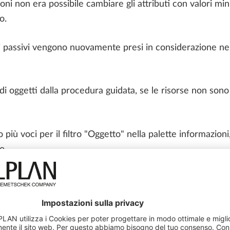
oni non era possibile cambiare gli attributi con valori mi
o.
i passivi vengono nuovamente presi in considerazione nell
di oggetti dalla procedura guidata, se le risorse non son
iù voci per il filtro "Oggetto" nella palette informazioni
o.
a barra di avanzamento è stata migliorata in diversi campi
oni, nei campi di selezione con unità, in modalità modific
to problema è stato risolto.