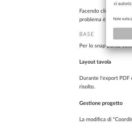
Facendo clic e tenendo 
problema è stato risolt
BASE
Per lo snap punto veniv
Layout tavola
Durante l'export PDF di
risolto.
Gestione progetto
La modifica di "Coordi