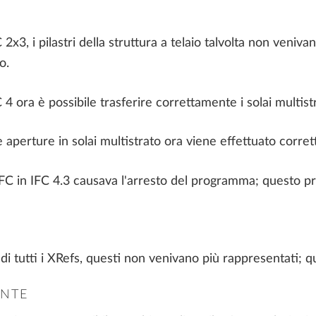
 2x3, i pilastri della struttura a telaio talvolta non veniv
o.
 4 ora è possibile trasferire correttamente i solai multist
e aperture in solai multistrato ora viene effettuato corre
 IFC in IFC 4.3 causava l'arresto del programma; questo pr
i tutti i XRefs, questi non venivano più rappresentati; q
ENTE