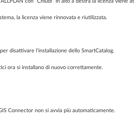
ALLPLAN con "Chiudi" in alto a destra la licenza viene at
ALLPLAN Partner Solutions
APP-Easy Architecture
tema, la licenza viene rinnovata e riutilizzata.
Scalypso
ALLPLAN Connect
A
Movimenti terra
Quotature 3D
Maxon Cinema 4D
ALLPLAN Connect
A
 per disattivare l'installazione dello SmartCatalog.
ici ora si installano di nuovo correttamente.
ALLPLAN Connect
A
ALLPLAN Connect
A
ALLPLAN Connect
A
 GIS Connector non si avvia più automaticamente.