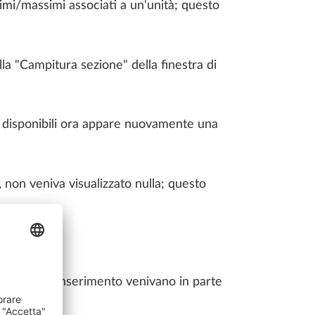
nimi/massimi associati a un'unità; questo
a "Campitura sezione" della finestra di
o disponibili ora appare nuovamente una
, non veniva visualizzato nulla; questo
.
a i valori d'inserimento venivano in parte