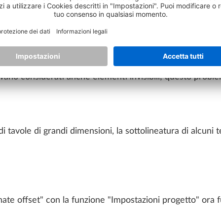
premuto il tasto destro o centrale del mouse, talvolta si
o.
ano considerati anche elementi invisibili; questo problem
 tavole di grandi dimensioni, la sottolineatura di alcuni 
nate offset" con la funzione "Impostazioni progetto" ora f