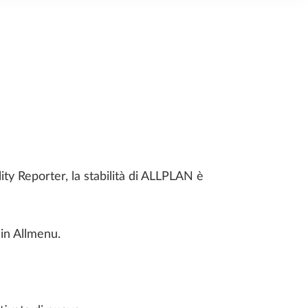
EBOOK
FORMAZIONE
SCOPRI
SCOPRI
ity Reporter, la stabilità di ALLPLAN è
ALLPLAN LEARN NOW:
RISTRUTTURAZIONE EDILIZIA
LA PIATTAFORMA
PER UNA PROGETTAZIONE STRUTTURALE DI SUCCESSO
INTERNAZIONALE DI
in Allmenu.
APPRENDIMENTO