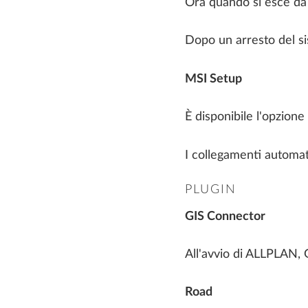
Ora quando si esce da 
INNOVATION DAY ON-
CANTIERE
Tutorial Computo Metrico Estimativo
DEMAND
Tutorial Novità ALLPLAN 2026
Dopo un arresto del sis
Prefabbricazione
Progettazione di strutture in acciaio
MSI Setup
DOMANDE FREQUENTI
Pianificazione del cantiere
È disponibile l'opzione
AI AND INNOVATION
I collegamenti automat
PLUGIN
GIS Connector
All'avvio di ALLPLAN,
Road