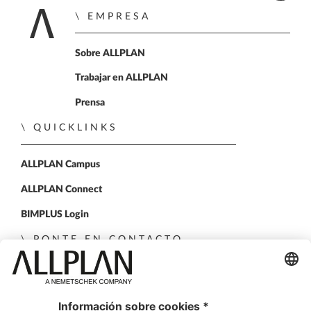
EMPRESA
Inicio
Sobre ALLPLAN
Trabajar en ALLPLAN
Prensa
QUICKLINKS
ALLPLAN Campus
ALLPLAN Connect
BIMPLUS Login
PONTE EN CONTACTO
Formulario de contacto
Distribuidores Autorizados