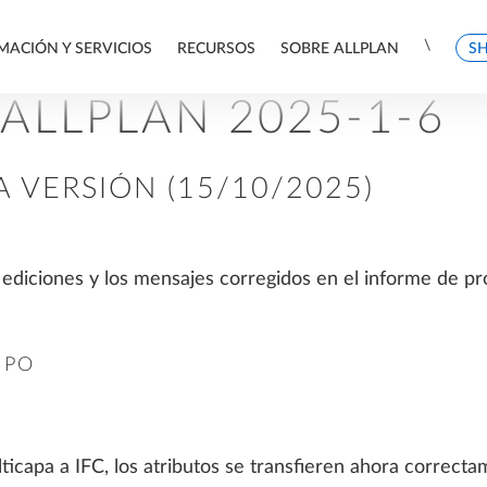
\
MACIÓN Y SERVICIOS
RECURSOS
SOBRE ALLPLAN
S
ALLPLAN 2025-1-6
COLABORACIÓN
COMPARATIVA DE PRECIOS
SOPORTE
ALLPLAN 2026 FEATURES
ASESORAMIENTO Y
A VERSIÓN (15/10/2025)
VENTA
Coordinación y control de proyectos
Oferta de soluciones ALLPLAN
Soporte Técnico
Descuentos y promociones
ALLPLAN Serviceplus
HELLO ALLPLAN!
s ediciones y los mensajes corregidos en el informe de 
Learn Now
¿DÓNDE COMPRAR
HISTORIAS DE ÉXITO
ALLPLAN?
SOFTWARE PARA
IPO
COLABORACIÓN BIM
Historias de éxito de arquitectura
REQUISITOS DEL SISTEMA
PARA CLIENTES
Historias de éxito de ingeniería
estructural
BIMPLUS
ALLPLAN Connect
Historias de éxito de ingeniería civil
ticapa a IFC, los atributos se transfieren ahora correcta
NOTAS DE LA VERSIÓN