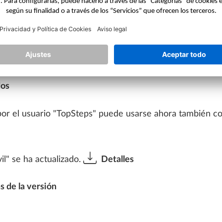
informes para el fabricante Schöck.
ABRICADOS
dos
 por el usuario "TopSteps" puede usarse ahora también con
il" se ha actualizado.
Detalles
s de la versión