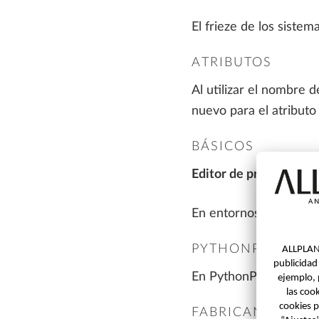
Ingeniería de puentes
PREGUNTAS FRECUENTES
ALLPLAN Precast
El frieze de los sistem
Tim
PLANIFICACIÓN DE OBRA
ATRIBUTOS
AI AND INNOVATION
Al utilizar el nombre 
Fabricación de elementos
prefabricados
nuevo para el atribut
Estructuras metálicas
Construcción
BÁSICOS
Editor de presentacio
En entornos virtuales
PYTHONPARTS
En PythonPart para "Ar
FABRICANTE