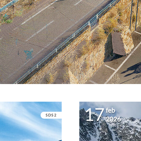
17
feb
SDS2
2026