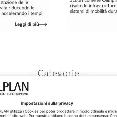
Scopri come le Olimpi
ttazione delle
risalto le infrastrutture
ività riducendo le
sistemi di mobilità dura
e accelerando i tempi
Leggi di più
Categorie
Costruzione
Infrastrutture
Ingegneria
Prefabbricazi
Tendenze