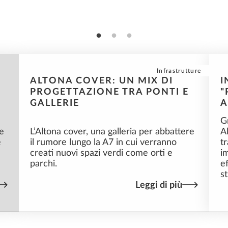
nze
Infrastrutture
ALTONA COVER: UN MIX DI
I
PROGETTAZIONE TRA PONTI E
"
GALLERIE
A
G
e
L’Altona cover, una galleria per abbattere
A
e
il rumore lungo la A7 in cui verranno
t
creati nuovi spazi verdi come orti e
i
parchi.
e
s
Leggi di più