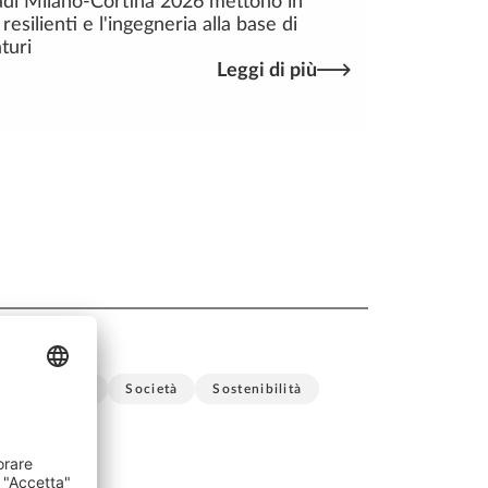
adi Milano-Cortina 2026 mettono in
 resilienti e l'ingegneria alla base di
turi
Leggi di più
one
SDS2
Società
Sostenibilità