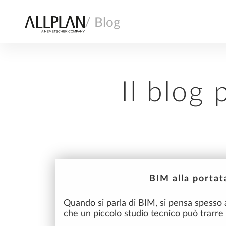
/ Blog
Il blog 
AI
ARCHITETTURA
30
mar
BIM alla portat
2026
Quando si parla di BIM, si pensa spesso 
che un piccolo studio tecnico può trarre 
COSTRUZIONE