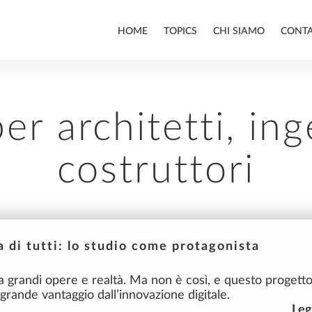
HOME
TOPICS
CHI SIAMO
CONT
per architetti, in
ALLPLAN
costruttori
BIM
a di tutti: lo studio come protagonista
a grandi opere e realtà. Ma non è così, e questo progett
grande vantaggio dall’innovazione digitale.
Leg
INFRASTRUTTURE