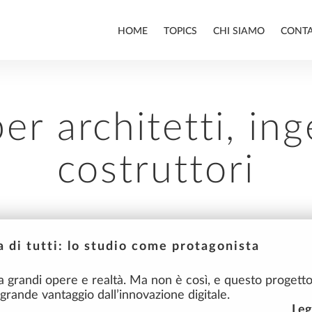
HOME
TOPICS
CHI SIAMO
CONT
per architetti, in
ALLPLAN
costruttori
BIM
a di tutti: lo studio come protagonista
a grandi opere e realtà. Ma non è così, e questo progett
grande vantaggio dall’innovazione digitale.
Leg
INFRASTRUTTURE