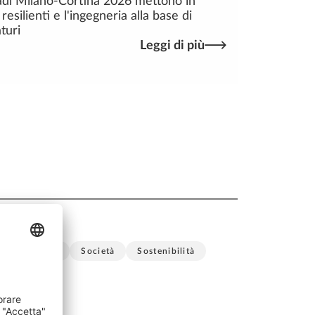
adi Milano-Cortina 2026 mettono in
 resilienti e l'ingegneria alla base di
turi
Leggi di più
one
SDS2
Società
Sostenibilità