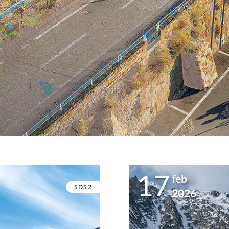
17
feb
SDS2
2026