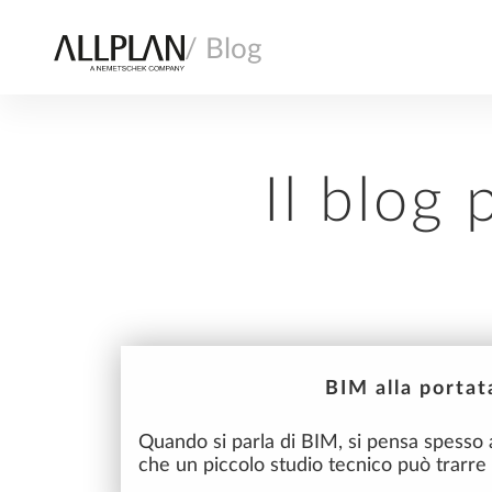
/ Blog
Il blog 
AI
ARCHITETTURA
30
mar
BIM alla portat
2026
Quando si parla di BIM, si pensa spesso 
che un piccolo studio tecnico può trarre 
COSTRUZIONE