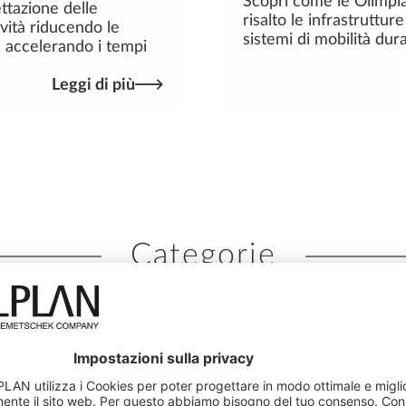
Scopri come le Olimpi
ttazione delle
risalto le infrastrutture
ività riducendo le
sistemi di mobilità dura
e accelerando i tempi
Leggi di più
Categorie
Costruzione
Infrastrutture
Ingegneria
Prefabbricazi
Tendenze