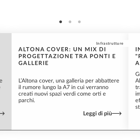
nze
Infrastrutture
ALTONA COVER: UN MIX DI
I
PROGETTAZIONE TRA PONTI E
"
GALLERIE
A
G
e
L’Altona cover, una galleria per abbattere
A
e
il rumore lungo la A7 in cui verranno
t
creati nuovi spazi verdi come orti e
i
parchi.
e
s
Leggi di più