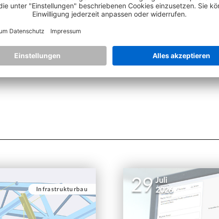
BIM
Fertigteilbau
Infrastrukturbau
Ingenie
29
Juli
Infrastrukturbau
2026