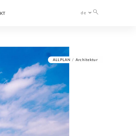
de
KT
International
Deutschland
ALLPLAN
/
Architektur