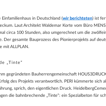
e Einfamilienhaus in Deutschland (
wir berichteten
) ist f
 Beckum. Laut Architekt Waldemar Korte vom Büro MENS
mal circa 100 Stunden, also umgerechnet um die zwölfein
e. Der gesamte Bauprozess des Pionierprojekts auf de
e mit ALLPLAN.
de „Tinte“
ihm gegründeten Bauherrengemeinschaft HOUS3DRUCK w
rfolg des Projekts verantwortlich. PERI kümmerte sich
ührung, sprich, den eigentlichen Druck. HeidelbergCem
agen die bahnbrechende „Tinte“: ein Spezialbeton für sc