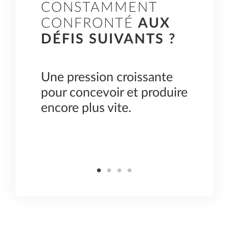
CONSTAMMENT
CONFRONTÉ
AUX
DÉFIS SUIVANTS
?
ante
Une pression croissante
Des m
uées
pour concevoir et produire
terme
 de
encore plus vite.
cons
resso