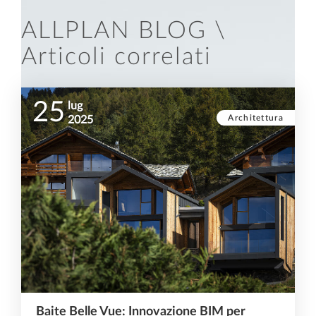
ALLPLAN BLOG \
Articoli correlati
25
lug
Architettura
2025
Baite Belle Vue: Innovazione BIM per