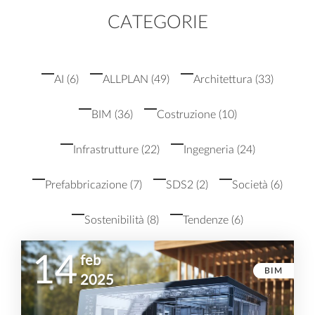
CATEGORIE
AI
(6)
ALLPLAN
(49)
Architettura
(33)
BIM
(36)
Costruzione
(10)
Infrastrutture
(22)
Ingegneria
(24)
Prefabbricazione
(7)
SDS2
(2)
Società
(6)
Sostenibilità
(8)
Tendenze
(6)
14
feb
BIM
2025