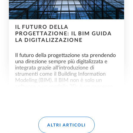
IL FUTURO DELLA
PROGETTAZIONE: IL BIM GUIDA
LA DIGITALIZZAZIONE
Il futuro della progettazione sta prendendo
una direzione sempre più digitalizzata e
integrata grazie all'introduzione di
strumenti come il Building Information
Modeling (BIM). Il BIM non è solo un
software o un modello 3D; è un processo
integrato che permette ai professionisti del
settore dell'edilizia di collaborare dalla
concezione alla costruzione.
Leggi di più
ALTRI ARTICOLI