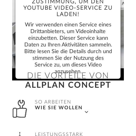
ZUSTIMMUNG, UM DEN
YOUTUBE VIDEO-SERVICE ZU
LADEN!
Wir verwenden einen Service eines
Drittanbieters, um Videoinhalte
einzubetten. Dieser Service kann
Daten zu Ihren Aktivitäten sammeln.
Bitte lesen Sie die Details durch und
stimmen Sie der Nutzung des
Service zu, um dieses Video
anzusehen.
DIE VORTEILE VON
ALLPLAN CONCEPT
Mehr Informationen
Akzeptieren
SO ARBEITEN
WIE SIE WOLLEN
mit flexiblen Workflows in 2D, 2,5D und 3D
LEISTUNGSSTARK