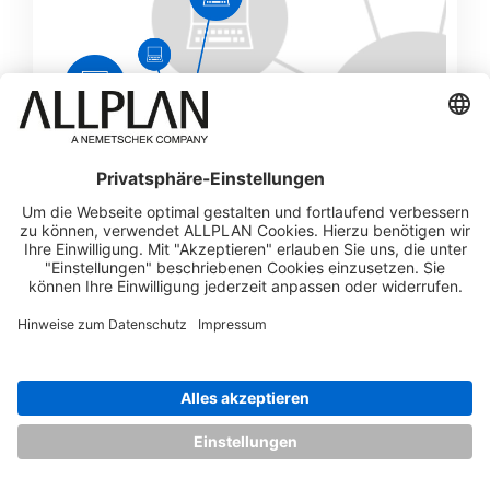
LICENSE SERVER
Ermöglicht die optimale Nutzung vorhandener
Lizenzen durch mehrere Benutzer.
Lizenznutzung außerhalb des Büros
ist möglich.