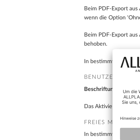
Beim PDF-Export aus A
wenn die Option 'Ohne'
Beim PDF-Export aus A
behoben.
In bestimmten Fällen w
BENUTZEROBJEK
Beschriftungsbilder
Das Aktivieren von um
FREIES MODELLI
In bestimmten Fällen k