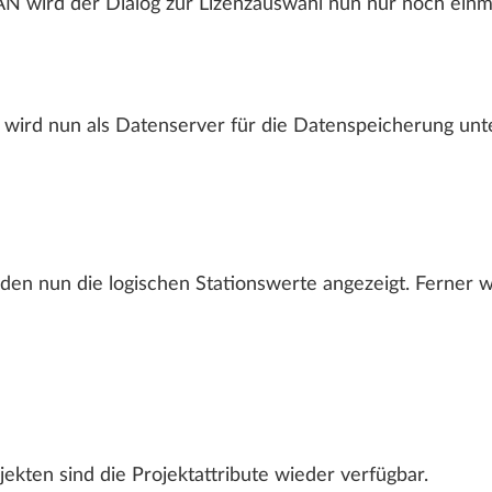
N wird der Dialog zur Lizenzauswahl nun nur noch einm
Brückenbau Case Studies
Add-Ons Übersicht
ALLPLAN Connect
A
Fertigteilbau Case Studies
AX3000 - Energiesimulation
BIM Easy Pro - BIM-Content Paket
Bluebeam PDF
ALLPLAN Connect
A
ird nun als Datenserver für die Datenspeicherung unte
ALLPLAN Connect
A
ALLPLAN Connect
A
ALLPLAN Connect
A
den nun die logischen Stationswerte angezeigt. Ferner w
kten sind die Projektattribute wieder verfügbar.