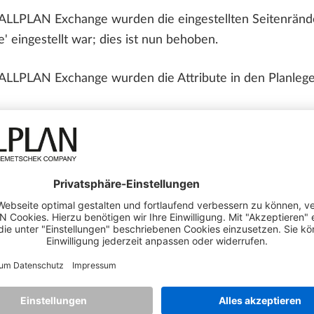
LLPLAN Exchange wurden die eingestellten Seitenränder
 eingestellt war; dies ist nun behoben.
LLPLAN Exchange wurden die Attribute in den Planlegen
urde in Plänen der Inhalt von erweiterten XRefs nicht vol
TE
fangreichen Beschriftungsbildern wurde beschleunigt.
EREN
onnte die Funktion 'Zylinder' nach Eingabe der Höhe nic