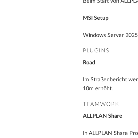
Beim Start von ALLPLA
ALLPLAN Precast - Fertigteilplanung
Herstellung von Fertigteilen
Tim - Arbeitsvorbereitung für den
Stahlbau Konstruktion und Fertigung
Fertigteilbau
MSI Setup
Baumanagement
SDS2 - Stahlbau-
Detailierungssoftware
Windows Server 2025 w
PLUGINS
Road
Im Straßenbericht wer
10m erhöht.
TEAMWORK
ALLPLAN Share
In ALLPLAN Share Proje