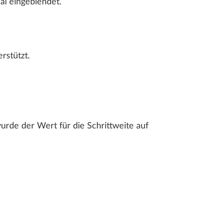
al eingeblendet.
LLPLAN Campus
BIMPLUS Login
LLPLAN Campus
BIMPLUS Login
rstützt.
LLPLAN Campus
BIMPLUS Login
LLPLAN Campus
BIMPLUS Login
LLPLAN Campus
BIMPLUS Login
urde der Wert für die Schrittweite auf