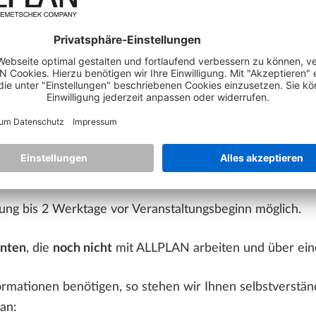
abe
n und Schnitten aus den Modelldaten
d Mattenstahl
Ergebnissen für die Bewehrungsplanung
ängigen, assoziativen Arbeitsweise bei Erstellung und Mo
ng bis 2 Werktage vor Veranstaltungsbeginn möglich.
enten
, die
noch nicht
mit ALLPLAN arbeiten und über ei
ormationen benötigen, so stehen wir Ihnen selbstverstän
an: