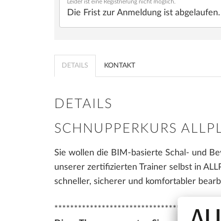
Leider ist eine Registrierung nicht möglich.
Brückenbau
OPENBIM
Die Frist zur Anmeldung ist abgelaufen.
SOFTWARE FÜR DIE
BAUAUSFÜHRUNG
BAUAUSFÜHRUNG
FAQ
ALLPLAN Precast - Fertigteilplanung
Herstellung von Fertigteilen
DETAILS
KONTAKT
Tim - Arbeitsvorbereitung für den
Stahlbau Konstruktion und Fertigung
Fertigteilbau
Baumanagement
SDS2 - Stahlbau-
DETAILS
Detailierungssoftware
SCHNUPPERKURS ALLP
Sie wollen die BIM-basierte Schal- und B
unserer zertifizierten Trainer selbst in 
schneller, sicherer und komfortabler bearb
********************************