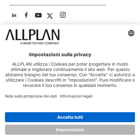
ALLPLAN su LinkedIn
ALLPLAN su Facebook
ALLPLAN su YouTube
ALLPLAN su Twitter
ALLPLAN su Instagra
© ALLPLAN Italia S.r.l. - Via G.B. Trener 8, 38121 Trento,
Italia - Capitale Soc. € 650.000,00 i.v. - Iscr. Registro
Imprese Trento - C.F. e P.IVA 00671060226
Società soggetta a direzione e coordinamento di ALLPLAN
GmbH
ALLPLAN è una società del
Gruppo Nemetschek
Note legali
Panoramica Legale
Tutela dei dati