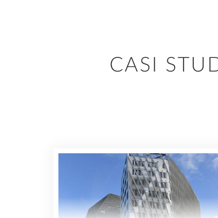
costruzione.
INNOVATION DAY ON-
CANTIERE
Tutorial Computo Metrico Estimativo
DEMAND
Tutorial Novità ALLPLAN 2026
Prefabbricazione
Progettazione di strutture in acciaio
DOMANDE FREQUENTI
CASI STU
Pianificazione del cantiere
AI AND INNOVATION