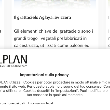
Il grattacielo Aglaya, Svizzera
a
Gli elementi chiave del grattacielo sono i
grandi trogoli vegetali prefabbricati in
calcestruzzo, utilizzati come balconi ed
a
elementi di facciata che hanno permesso
lo sviluppo di giardini verticali.
LEGGI QUESTA STORIA