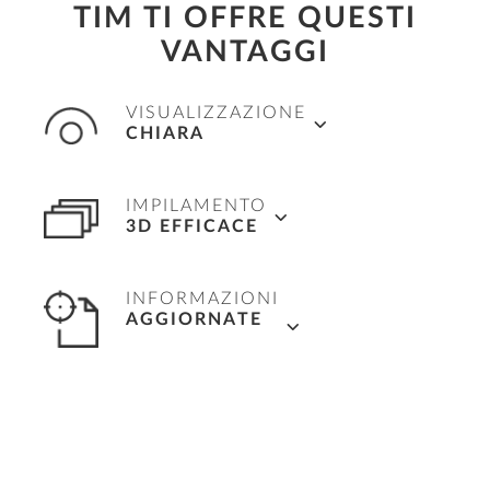
TIM TI OFFRE QUESTI
VANTAGGI
VISUALIZZAZIONE
CHIARA
Tieni traccia di tutte le informazioni rilevanti
IMPILAMENTO
con una efficace visualizzazione 3D del
3D EFFICACE
modello della costruzione.
Evita collisioni ed errori durante il carico e il
INFORMAZIONI
trasporto con un chiaro impilamento 3D.
AGGIORNATE
I contrassegni con codice colore mostrano lo
stato di ogni elemento prefabbricato. I costosi
errori, soprattutto tra elementi prefabbricati
con lo stesso nome, appartengono al passato.