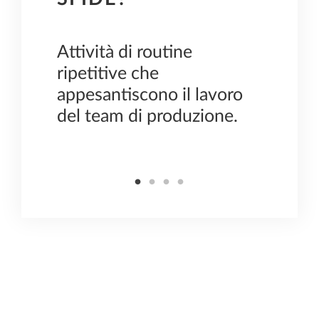
Attività di routine
Tedio
iare
ripetitive che
eleme
 il
appesantiscono il lavoro
negli
del team di produzione.
conse
tempo