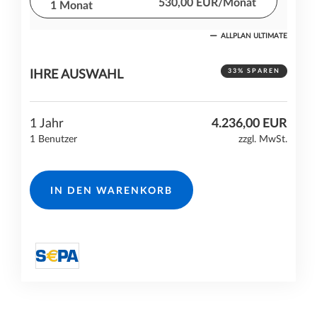
530,00 EUR/Monat
1 Monat
ALLPLAN ULTIMATE
Ein Monat Kostenverpflichtung
Technischer Support inklusive
33% SPAREN
IHRE AUSWAHL
Zugang zur
ALLPLAN Cloud
1 Jahr
4.236,00 EUR
1 Benutzer
zzgl. MwSt.
IN DEN WARENKORB
directDebit S€PA