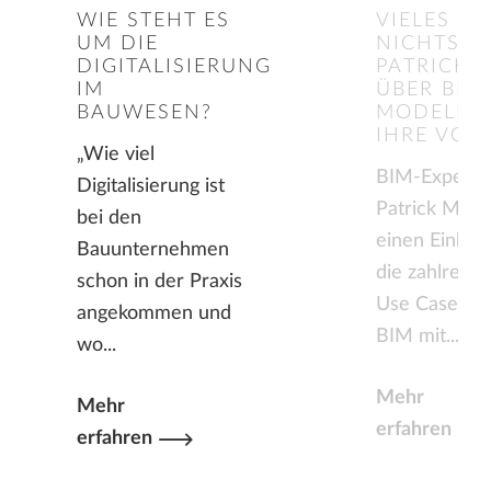
WIE STEHT ES
VIELES KA
UM DIE
NICHTS M
DIGITALISIERUNG
PATRICK M
IM
ÜBER BIM
BAUWESEN?
MODELLE
IHRE VORT
„Wie viel
BIM-Experte
Digitalisierung ist
Patrick Meili 
bei den
einen Einblic
Bauunternehmen
die zahlreich
schon in der Praxis
Use Cases, d
angekommen und
BIM mit...
wo...
Mehr
Mehr
erfahren
erfahren