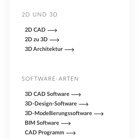
mehr Präzision und können Komponenten haben
– wie Betonbewehrung –, die in einem CAD-
2D UND 3D
Programm, das für diese Anwendungen
konzipiert ist, einfacher zu zeichnen oder zu
2D CAD
modellieren sind.
2D zu 3D
3D Architektur
SOFTWARE-ARTEN
3D CAD Software
3D-Design-Software
3D-Modellierungssoftware
BIM Software
CAD Programm