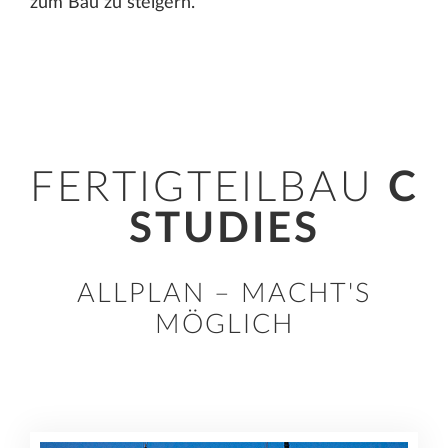
zum Bau zu steigern.
FERTIGTEILBAU
CA
STUDIES
ALLPLAN – MACHT'S
MÖGLICH