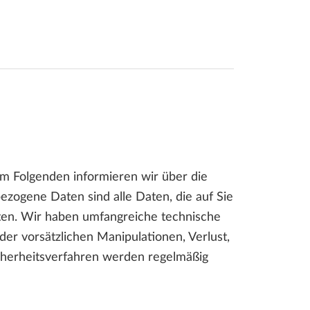
LLPLAN Campus
BIMPLUS Login
LLPLAN Campus
BIMPLUS Login
LLPLAN Campus
BIMPLUS Login
LLPLAN Campus
BIMPLUS Login
LLPLAN Campus
BIMPLUS Login
m Folgenden informieren wir über die
ogene Daten sind alle Daten, die auf Sie
lten. Wir haben umfangreiche technische
der vorsätzlichen Manipulationen, Verlust,
cherheitsverfahren werden regelmäßig