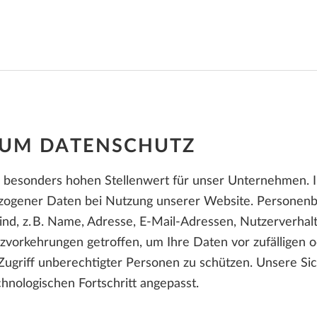
Add-Ons Übersicht
ALLPLAN Connect
A
Bluebeam PDF-Editor
FÜR STUDENTEN
ALLPLAN Campus
ALLPLAN Connect
A
ALLPLAN Connect
A
ALLPLAN Connect
A
ZUM DATENSCHUTZ
ALLPLAN Connect
A
 besonders hohen Stellenwert für unser Unternehmen. I
gener Daten bei Nutzung unserer Website. Personenbez
sind, z. B. Name, Adresse, E-Mail-Adressen, Nutzerverha
zvorkehrungen getroffen, um Ihre Daten vor zufälligen o
ugriff unberechtigter Personen zu schützen. Unsere Si
hnologischen Fortschritt angepasst.