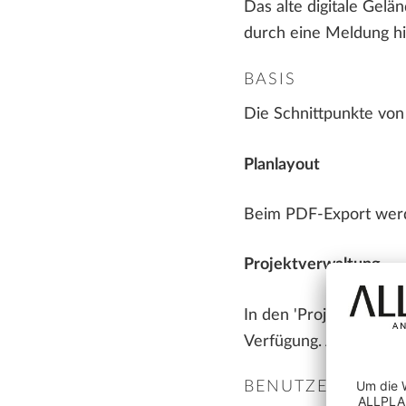
Das alte digitale Gelä
durch eine Meldung h
BASIS
Die Schnittpunkte von
Planlayout
Beim PDF-Export werd
Projektverwaltung
In den 'Projekteinste
Verfügung. Auch bei d
BENUTZEROBJEK