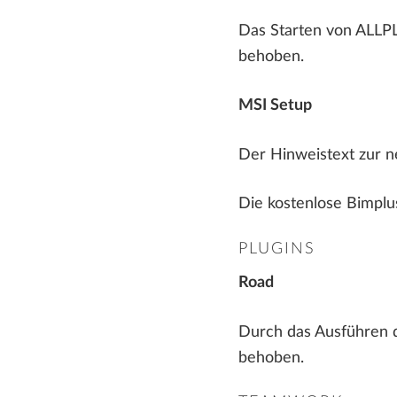
ALLPLAN Precast - Fertigteilplanung
Herstellung von Fertigteilen
Das Starten von ALLPL
Tim - Arbeitsvorbereitung für den
Stahlbau Konstruktion und Fertigung
Fertigteilbau
behoben.
Baumanagement
SDS2 - Stahlbau-
Detailierungssoftware
MSI Setup
Der Hinweistext zur 
Die kostenlose Bimplus 
PLUGINS
Road
Durch das Ausführen de
behoben.