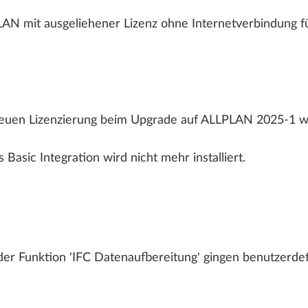
Brückenbau Case Studies
Add-Ons Übersicht
ALLPLAN Connect
A
AN mit ausgeliehener Lizenz ohne Internetverbindung f
Fertigteilbau Case Studies
AX3000 - Energiesimulation
BIM Easy Pro - BIM-Content Paket
Bluebeam PDF
ALLPLAN Connect
A
ALLPLAN Connect
A
neuen Lizenzierung beim Upgrade auf ALLPLAN 2025-1 w
ALLPLAN Connect
A
ALLPLAN Connect
A
Basic Integration wird nicht mehr installiert.
r Funktion 'IFC Datenaufbereitung' gingen benutzerdefin