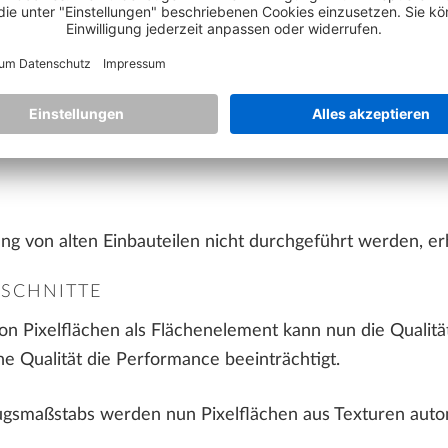
- und Fenster-SmartParts in OpeningParts steht Ihnen 
 OpeningPart umwandeln' zur Verfügung. Bitte kontrollie
en SmartParts vorkommen kann, dass das gewandelte Objek
ng von alten Einbauteilen nicht durchgeführt werden, er
SCHNITTE
n Pixelflächen als Flächenelement kann nun die Qualitä
e Qualität die Performance beeinträchtigt.
smaßstabs werden nun Pixelflächen aus Texturen automa