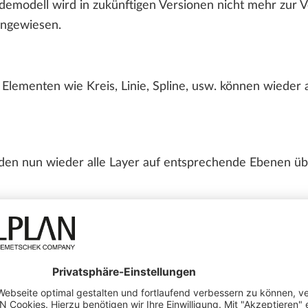
ndemodell wird in zukünftigen Versionen nicht mehr zur 
ingewiesen.
 Elementen wie Kreis, Linie, Spline, usw. können wieder
en nun wieder alle Layer auf entsprechende Ebenen üb
llungen' stehen bei der 'CAD-AVA Projektzuordnung' die 
er Katalogzuordnung der Architekturbauteile kann 'Allp
TE