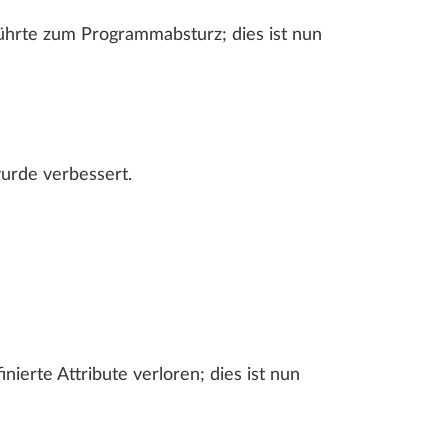
LLPLAN Campus
BIMPLUS Login
ührte zum Programmabsturz; dies ist nun
LLPLAN Campus
BIMPLUS Login
LLPLAN Campus
BIMPLUS Login
urde verbessert.
LLPLAN Campus
BIMPLUS Login
LLPLAN Campus
BIMPLUS Login
ierte Attribute verloren; dies ist nun