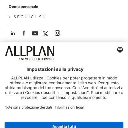
Demo personale
SEGUICI SU
ALLPLAN su LinkedIn
ALLPLAN su Facebook
ALLPLAN su YouTube
ALLPLAN su Twitter
ALLPLAN su Instagra
© ALLPLAN Italia S.r.l. - Via G.B. Trener 8, 38121 Trento,
Italia - Capitale Soc. € 650.000,00 i.v. - Iscr. Registro
Imprese Trento - C.F. e P.IVA 00671060226
Società soggetta a direzione e coordinamento di ALLPLAN
GmbH
ALLPLAN è una società del
Gruppo Nemetschek
Note legali