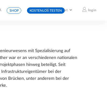
\
at
login
SHOP
KOSTENLOS TESTEN
International
Deutschland
Italia
Česko
France
Schweiz
Österreich
Belgium & Netherlands
España
Slovensko
United Kingdom
enieurwesens mit Spezialisierung auf
ther war er an verschiedenen nationalen
rojektphasen hinweg beteiligt. Seit
r Infrastruktureigentümer bei der
von Brücken, unter anderem bei der
rke.
TRENDBERICHT
JETZT ONLINE
CASE STUDIES
ZU DEN REFERENZPROJEKTEN
JETZT ENTDECKEN
MEHR ERFAHREN
ALLPLAN LEARN NOW:
FÜNF TRENDS IN DER
ERFOLGSGESCHICHTEN
DIE LERNPLATTFORM RUND
VERKEHRSINFRASTRUKTUR,
UNSERER KUNDEN
UM ALLPLAN