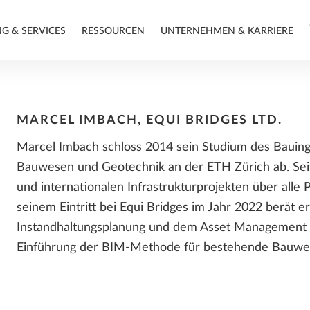
NG & SERVICES
RESSOURCEN
UNTERNEHMEN & KARRIERE
ABOUT THE SPEAKERS
ZUSAMMENARBEIT
KONFIGURATIONSVERGLEICH
SUPPORT
ALLPLAN 2026 FEATURES
KONTAKT: BERATUNG &
MARCEL IMBACH, EQUI BRIDGES LTD.
& PREISE
VERKAUF
Marcel Imbach schloss 2014 sein Studium des Bauing
Projekt & Teams
Technischer Support
ALLPLAN Paketvergleich
Bauwesen und Geotechnik an der ETH Zürich ab. Sei
Precast Support
HELLO ALLPLAN!
und internationalen Infrastrukturprojekten über alle P
ALLPLAN Serviceplus
ONLINE SALES SPECIAL
ERFOLGSGESCHICHTEN
seinem Eintritt bei Equi Bridges im Jahr 2022 berät e
Learn Now
SOFTWARE FÜR DIE
Instandhaltungsplanung und dem Asset Management 
ZUSAMMENARBEIT
Architektur Case Studies
SYSTEMVORAUSSETZUNGEN
Einführung der BIM-Methode für bestehende Bauwe
VERTRIEBSPARTNER
Tragwerksplanung Case Studies
FÜR GRÜNDER
BIMPLUS - Fachübergreifende
Zusammenarbeit
Infrastruktur Case Studies
Brückenbau Case Studies
ALLPLAN StartUp