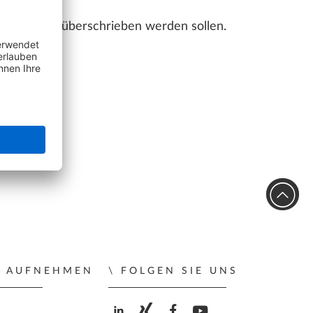
FÜNF TRENDS IN DER
RÜCKRUFSERVICE
VERKEHRSINFRASTRUKTUR,
mmte Daten überschrieben werden sollen.
DIE INGENIEURE KENNEN SOLLTEN.
n.
LLPLAN Campus
BIMPLUS Login
LLPLAN Campus
BIMPLUS Login
LLPLAN Campus
BIMPLUS Login
LLPLAN Campus
BIMPLUS Login
LLPLAN Campus
BIMPLUS Login
T AUFNEHMEN
FOLGEN SIE UNS