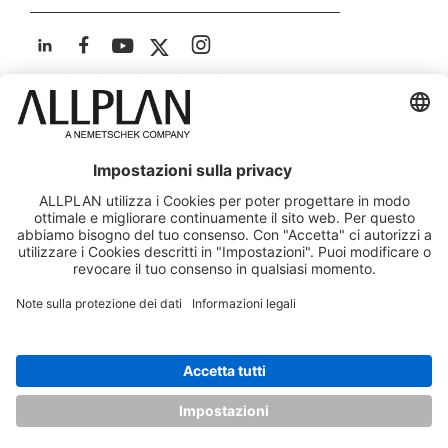
ALLPLAN su LinkedIn
ALLPLAN su Facebook
ALLPLAN su YouTube
ALLPLAN su Twitter
ALLPLAN su Instagra
© ALLPLAN Italia S.r.l. - Via G.B. Trener 8, 38121 Trento,
Italia - Capitale Soc. € 650.000,00 i.v. - Iscr. Registro
Imprese Trento - C.F. e P.IVA 00671060226
Società soggetta a direzione e coordinamento di ALLPLAN
GmbH
ALLPLAN è una società del
Gruppo Nemetschek
Note legali
Panoramica Legale
Tutela dei dati