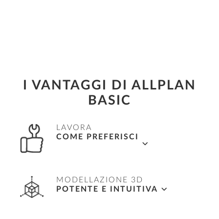
I VANTAGGI DI ALLPLAN
BASIC
LAVORA
COME PREFERISCI
Flussi di lavoro flessibili in 2D, 2.5D e 3D,
MODELLAZIONE 3D
oltre alla metodologia di lavoro BIM
POTENTE E INTUITIVA
completamente orientata agli oggetti.
Completa libertà di modellare qualsiasi forma,