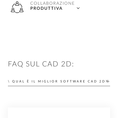
COLLABORAZIONE
con il supporto di strumenti potenti per lo
PRODUTTIVA
sviluppo rapido dei componenti costruttivi.
Servizi ALLPLAN Cloud integrati per la
collaborazione ottimale basata su cloud, per la
progettazione in studio con i partner, per la
distribuzione dei disegni e delle tavole di
progetto.
FAQ SUL CAD 2D:
QUAL È IL MIGLIOR SOFTWARE CAD 2D?
Il miglior software CAD 2D dipende dalle vostre
esigenze, dalla facilità di apprendimento e dalla
compatibilità con i processi di lavoro esistenti.
Nel settore AEC, il
programma CAD 2D giusto