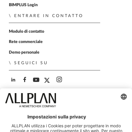
BIMPLUS Login
ENTRARE IN CONTATTO
Modulo di contatto
Rete commerciale
Demo personale
SEGUICI SU
ALLPLAN su LinkedIn
ALLPLAN su Facebook
ALLPLAN su YouTube
ALLPLAN su Twitter
ALLPLAN su Instagra
© ALLPLAN Italia S.r.l. - Via G.B. Trener 8, 38121 Trento,
Italia - Capitale Soc. € 650.000,00 i.v. - Iscr. Registro
Imprese Trento - C.F. e P.IVA 00671060226