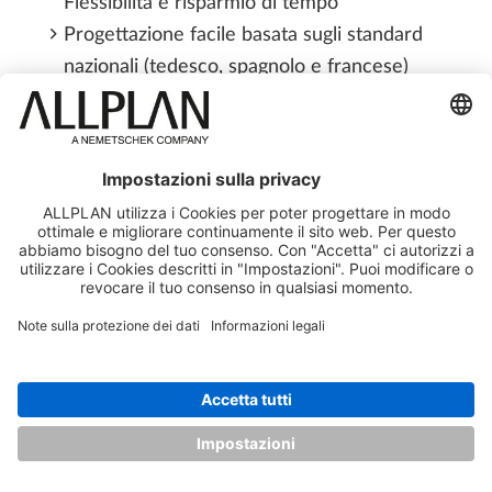
Flessibilità e risparmio di tempo
Progettazione facile basata sugli standard
nazionali (tedesco, spagnolo e francese)
L’uso e le potenzialità delle tecniche di
modellazione e di collaborazione al progetto
consentono di evitare attività ripetitive
Interoperabilità analitica più agevole
Collaborazione e interazione perfezionata
con ALLPLAN
Provate gratuitamente e senza impegno la
versione completa di ALLPLAN per la
costruzione di ponti per 14 giorni o richiedete
una presentazione personale del prodotto.
SCARICA ORA