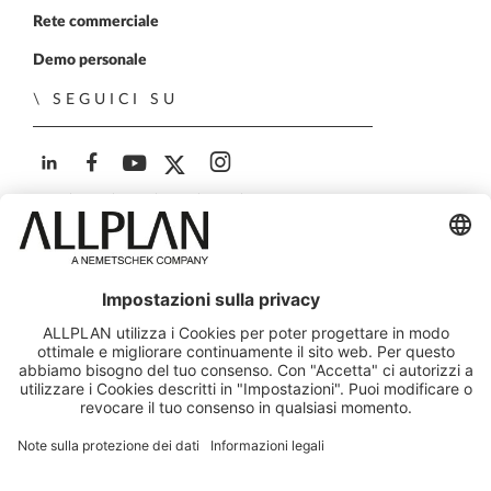
Rete commerciale
Demo personale
SEGUICI SU
ALLPLAN su LinkedIn
ALLPLAN su Facebook
ALLPLAN su YouTube
ALLPLAN su Twitter
ALLPLAN su Instagra
© ALLPLAN Italia S.r.l. - Via G.B. Trener 8, 38121 Trento,
Italia - Capitale Soc. € 650.000,00 i.v. - Iscr. Registro
Imprese Trento - C.F. e P.IVA 00671060226
Società soggetta a direzione e coordinamento di ALLPLAN
GmbH
ALLPLAN è una società del
Gruppo Nemetschek