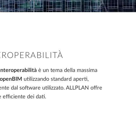
LLPLAN Campus
BIMPLUS Login
LLPLAN Campus
BIMPLUS Login
EROPERABILITÀ
interoperabilità
è un tema della massima
LLPLAN Campus
BIMPLUS Login
openBIM
utilizzando standard aperti,
LLPLAN Campus
BIMPLUS Login
ente dal software utilizzato. ALLPLAN offre
 efficiente dei dati.
LLPLAN Campus
BIMPLUS Login