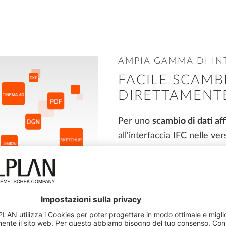
AMPIA GAMMA DI IN
FACILE SCAMBI
DIRETTAMENTE
Per uno
scambio di dati aff
all'interfaccia IFC nelle ver
interfacce di alta qualità p
DWG
,
DXF
,
DGN
e
PDF
, 
CINEMA 4D
,
Google Earth
l'importazione diretta dei f
panoramica sui formati di 