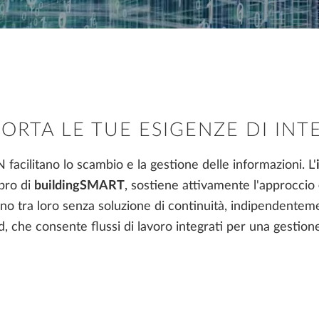
ALLPLAN Partner Solutions
APP-Easy Architecture
Scalypso
ALLPLAN Connect
A
Movimenti terra
Quotature 3D
Maxon Cinema 4D
ALLPLAN Connect
A
ORTA LE TUE ESIGENZE DI INT
 facilitano lo scambio e la gestione delle informazioni. L'
ALLPLAN Connect
A
bro di
buildingSMART
, sostiene attivamente l'approccio
ALLPLAN Connect
A
ono tra loro senza soluzione di continuità, indipendentem
d, che consente flussi di lavoro integrati per una gestione
ALLPLAN Connect
A