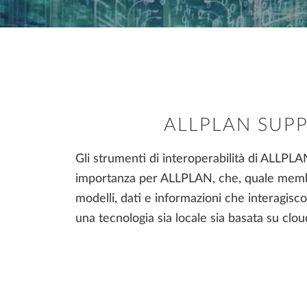
INNOVATION DAY ON-
CANTIERE
Tutorial Computo Metrico Estimativo
DEMAND
Tutorial Novità ALLPLAN 2026
Prefabbricazione
Progettazione di strutture in acciaio
DOMANDE FREQUENTI
Pianificazione del cantiere
ALLPLAN SUPP
AI AND INNOVATION
Gli strumenti di interoperabilità di ALLPLAN
importanza per ALLPLAN, che, quale mem
modelli, dati e informazioni che interagisc
una tecnologia sia locale sia basata su clou