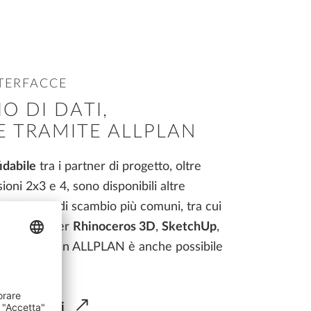
TERFACCE
O DI DATI,
 TRAMITE ALLPLAN
idabile
tra i partner di progetto, oltre
sioni 2x3 e 4, sono disponibili altre
er i formati di scambio più comuni, tra cui
ma anche per
Rhinoceros 3D
,
SketchUp
,
e
Lumion
. In ALLPLAN è anche possibile
ile
Revit
.
scambio dati