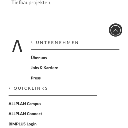
Tiefbauprojekten.
UNTERNEHMEN
Zur Startseite
Über uns
Jobs & Karriere
Press
QUICKLINKS
ALLPLAN Campus
ALLPLAN Connect
BIMPLUS Login