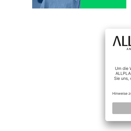
FAQ
BAUAUSFÜHRUNG
Betonvorfabrikation
AI AND INNOVATION
Bauunternehmung