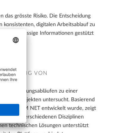
INTERAKTIVE PRÄSENTATION ZUM SELBER KLICKEN
n das grösste Risiko. Die Entscheidung
konsistenten, digitalen Arbeitsablauf zu
LLPLAN Campus
BIMPLUS Login
rch zuverlässige Informationen gestützt
LLPLAN Campus
BIMPLUS Login
"
LLPLAN Campus
LLPLAN Campus
BIMPLUS Login
BIMPLUS Login
LLPLAN Campus
BIMPLUS Login
ITSTELLUNG VON
onellen Planungsabläufen zu einer
astrukturprojekten untersucht. Basierend
 mit ALLBIM NET entwickelt wurde, zeigt
chen den verschiedenen Disziplinen
enen technischen Lösungen unterstützt