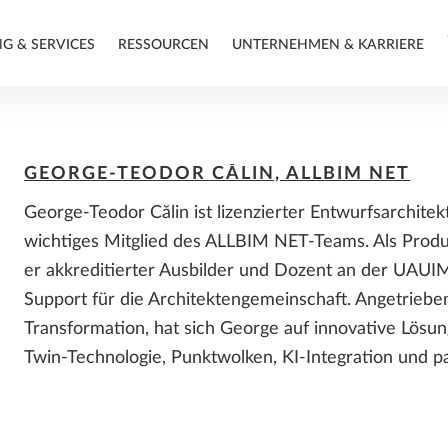
NG & SERVICES
RESSOURCEN
UNTERNEHMEN & KARRIERE
ABOUT THE SPEAKERS
ZUSAMMENARBEIT
SOFTWARE FÜR DIE
SUPPORT
ALLPLAN 2026 FEATURES
KONTAKT: BERATUNG &
GEORGE-TEODOR CĂLIN, ALLBIM NET
ZUSAMMENARBEIT
VERKAUF
George-Teodor Călin ist lizenzierter Entwurfsarchitek
Projektplattform
Support
Bimplus - Fachübergreifende
wichtiges Mitglied des ALLBIM NET-Teams. Als Produ
ALLPLAN Serviceplus
Zusammenarbeit
HELLO ALLPLAN!
er akkreditierter Ausbilder und Dozent an der UAUIM 
Learn Now
STANDORTE
PRAXISBERICHTE / CASE
Support für die Architektengemeinschaft. Angetrieben 
STUDY
PARTNER-
Transformation, hat sich George auf innovative Lösung
SOFTWARELÖSUNGEN
SYSTEMVORAUSSETZUNGEN
FÜR KUNDEN
Twin-Technologie, Punktwolken, KI-Integration und p
Architektur
Ingenieurbau
ALLPLAN Partnerlösungen
ALLPLAN Connect
Betonvorfabrikation
Add-Ons Übersicht
Bauunternehmung