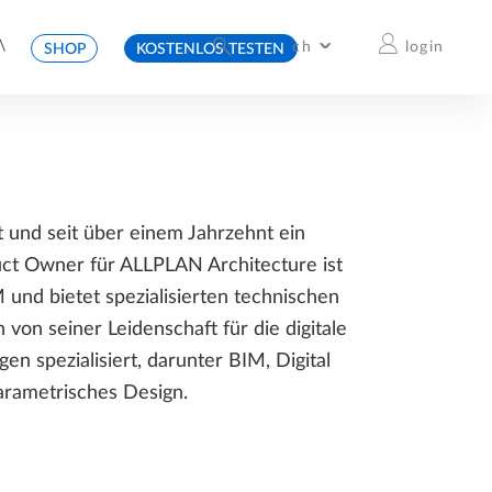
\
ch
login
SHOP
KOSTENLOS TESTEN
International
Deutschland
Italia
Česko
France
Schweiz
Österreich
Belgium & Netherlands
España
Slovensko
United Kingdom
t und seit über einem Jahrzehnt ein
ct Owner für ALLPLAN Architecture ist
und bietet spezialisierten technischen
von seiner Leidenschaft für die digitale
en spezialisiert, darunter BIM, Digital
arametrisches Design.
JETZT ONLINE
LAUNCH EVENT
ALLPLAN BLOG
ALLPLAN LERNEN
JETZT ANMELDEN
MEHR LESEN
DEINE DIGITALE REISE
JETZT STARTEN
ALLPLAN LEARN NOW:
DER BLOG FÜR
ALLPLAN 2026
STARTE DEINE DIGITALE
DIE LERNPLATTFORM RUND
ARCHITEKTEN UND
22. Oktober 2025 / 13 Uhr
REISE MIT ALLPLAN
UM ALLPLAN
INGENIEURE