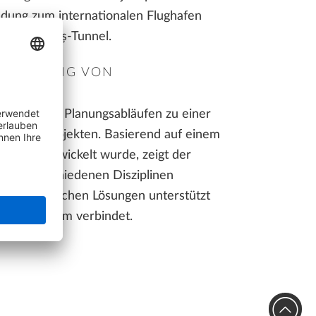
ndung zum internationalen Flughafen
INTERAKTIVE PRÄSENTATION ZUM SELBER KLICKEN
e der Turdaș-Tunnel.
LLPLAN Campus
BIMPLUS Login
ITSTELLUNG VON
LLPLAN Campus
BIMPLUS Login
ditionellen Planungsabläufen zu einer
astrukturprojekten. Basierend auf einem
M NET entwickelt wurde, zeigt der
LLPLAN Campus
LLPLAN Campus
BIMPLUS Login
BIMPLUS Login
LLPLAN Campus
BIMPLUS Login
chen verschiedenen Disziplinen
enen technischen Lösungen unterstützt
len Plattform verbindet.