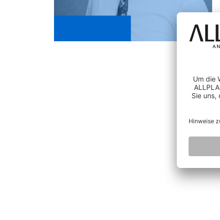
FAQ
BAUAUSFÜHRUNG
Betonvorfabrikation
AI AND INNOVATION
Bauunternehmung