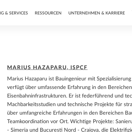
NG & SERVICES
RESSOURCEN
UNTERNEHMEN & KARRIERE
ABOUT THE SPEAKERS
ZUSAMMENARBEIT
SOFTWARE FÜR DIE
SUPPORT
ALLPLAN 2026 FEATURES
KONTAKT: BERATUNG &
ZUSAMMENARBEIT
VERKAUF
Projektplattform
Support
MARIUS HAZAPARU, ISPCF
Bimplus - Fachübergreifende
ALLPLAN Serviceplus
Zusammenarbeit
HELLO ALLPLAN!
Marius Hazaparu ist Bauingenieur mit Spezialisieru
Learn Now
STANDORTE
PRAXISBERICHTE / CASE
verfügt über umfassende Erfahrung in den Bereiche
STUDY
PARTNER-
Eisenbahninfrastrukturen. Er ist federführend und te
SOFTWARELÖSUNGEN
SYSTEMVORAUSSETZUNGEN
FÜR KUNDEN
Machbarkeitsstudien und technische Projekte für stra
Architektur
über umfangreiche Erfahrungen in den Bereichen Ba
Ingenieurbau
ALLPLAN Partnerlösungen
ALLPLAN Connect
Teamkoordination vor Ort. Wichtige Projekte: Sanie
Betonvorfabrikation
Add-Ons Übersicht
- Simeria und București Nord - Craiova, die Elektrifi
Bauunternehmung