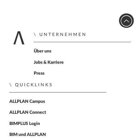
UNTERNEHMEN
Zur Startseite
Über uns
Jobs & Karriere
Press
QUICKLINKS
ALLPLAN Campus
ALLPLAN Connect
BIMPLUS Login
BIM und ALLPLAN