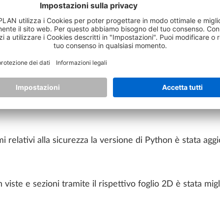
ALLPLAN Connect
A
ogo "Apri documenti progetto", facendo doppio clic sul nu
 nuovo attivata la tavola e chiusa la finestra di dialogo.
ione è stata accelerata.
i relativi alla sicurezza la versione di Python è stata aggi
n viste e sezioni tramite il rispettivo foglio 2D è stata migl