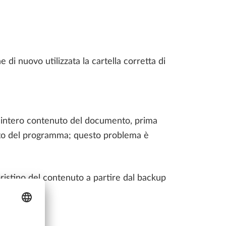
APPRENDIMENTO
 di nuovo utilizzata la cartella corretta di
LLPLAN Campus
BIMPLUS Login
ll'intero contenuto del documento, prima
sto del programma; questo problema è
LLPLAN Campus
BIMPLUS Login
LLPLAN Campus
BIMPLUS Login
ristino del contenuto a partire dal backup
LLPLAN Campus
BIMPLUS Login