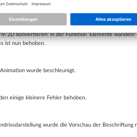
der Formateigenschaften oder der Textgrösse von Beschri
ehr auf.
In 2D konvertieren' in der Funktion 'Elemente wandeln' 
s ist nun behoben.
r Animation wurde beschleunigt.
den einige kleinere Fehler behoben.
drissdarstellung wurde die Vorschau der Beschriftung nic