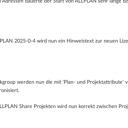
 Adressen dauerte der Start von ALLPLAN sehr lange bzw.
ALLPLAN Connect
A
ALLPLAN Connect
ALLPLAN Connect
A
A
ALLPLAN Connect
A
LAN 2025-0-4 wird nun ein Hinweistext zur neuen Lize
kgroup werden nun die mit 'Plan- und Projektattribute
onisiert.
LPLAN Share Projekten wird nun korrekt zwischen Proj