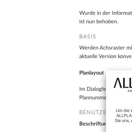
Wurde in der Informat
ist nun behoben.
BASIS
Werden Achsraster mit 
aktuelle Version konver
Planlayout
Im Dialogfeld 'Projek
Plannummer der Plan a
BENUTZEROBJEK
Beschriftungsbilder