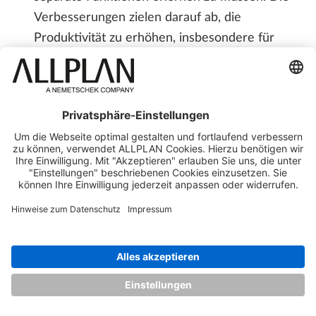
Verbesserungen zielen darauf ab, die
Produktivität zu erhöhen, insbesondere für
neue Benutzer.
Das
Kollisionsmanagement
wurde eingeführt,
um Kollisionen zwischen verschiedenen
Objekttypen zu erkennen, zu analysieren und
aufzulösen. Zu den wichtigsten Funktionen
gehören ein Dialog zur Kollisionserkennung,
ein Kollisionskonfigurator,
Objektauswahlfunktionen und die
Informationspalette zur Verwaltung von
Kollisionsgruppen und -status.
VERBESSERTE FUNKTIONEN UND
ARBEITSABLÄUFE
Die
automatisierte Wandbewehrung
wurde