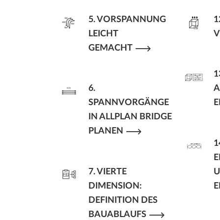
5. VORSPANNUNG
1
LEICHT
V
GEMACHT
1
6.
A
SPANNVORGÄNGE
E
IN ALLPLAN BRIDGE
PLANEN
1
E
7. VIERTE
DIMENSION:
E
DEFINITION DES
BAUABLAUFS