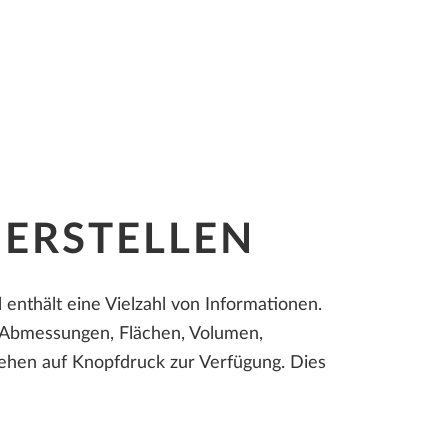
LLPLAN Campus
BIMPLUS Login
LLPLAN Campus
BIMPLUS Login
LLPLAN Campus
BIMPLUS Login
LLPLAN Campus
BIMPLUS Login
LLPLAN Campus
BIMPLUS Login
 ERSTELLEN
 enthält eine Vielzahl von Informationen.
 Abmessungen, Flächen, Volumen,
hen auf Knopfdruck zur Verfügung. Dies