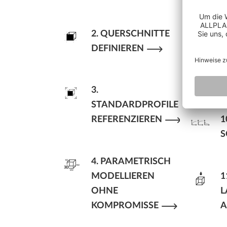
S
M
2. QUERSCHNITTE
DEFINIEREN
9
B
3.
STANDARDPROFILE
REFERENZIEREN
1
S
4. PARAMETRISCH
MODELLIEREN
1
OHNE
L
KOMPROMISSE
A