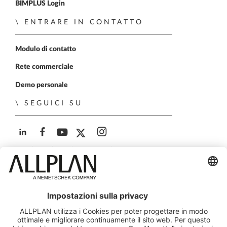
BIMPLUS Login
ENTRARE IN CONTATTO
Modulo di contatto
Rete commerciale
Demo personale
SEGUICI SU
ALLPLAN su LinkedIn
ALLPLAN su Facebook
ALLPLAN su YouTube
ALLPLAN su Twitter
ALLPLAN su Instagra
© ALLPLAN Italia S.r.l. - Via G.B. Trener 8, 38121 Trento,
Italia - Capitale Soc. € 650.000,00 i.v. - Iscr. Registro
Imprese Trento - C.F. e P.IVA 00671060226
Società soggetta a direzione e coordinamento di ALLPLAN