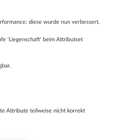
LLPLAN Campus
BIMPLUS Login
erformance; diese wurde nun verbessert.
LLPLAN Campus
LLPLAN Campus
BIMPLUS Login
BIMPLUS Login
e 'Liegenschaft' beim Attributset
LLPLAN Campus
BIMPLUS Login
gbar.
Attribute teilweise nicht korrekt