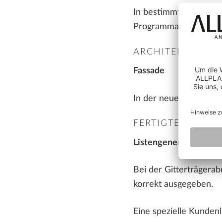
In bestimmten Fällen 
Programmabsturz; dies
ARCHITEKTUR
Fassade
In der neuen Paletten
FERTIGTEILE
Listengenerator
Bei der Gitterträgera
korrekt ausgegeben.
Eine spezielle Kunden