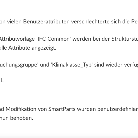
ALLPLAN Connect
A
n vielen Benutzerattributen verschlechterte sich die P
ALLPLAN Connect
ALLPLAN Connect
A
A
tributvorlage 'IFC Common' werden bei der Strukturstuf
ALLPLAN Connect
A
le Attribute angezeigt.
ruchungsgruppe' und 'Klimaklasse_Typ' sind wieder verfü
TE
 Modifikation von SmartParts wurden benutzerdefinierte 
 nun behoben.