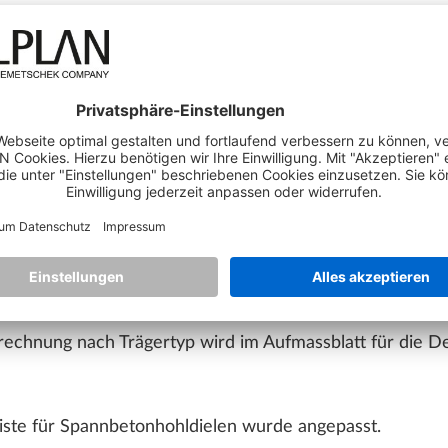
führte im Vulkan-Modus das Zoomen der Konstruktion in
 ist nun behoben.
eingabe stehen nun für viele Parameter wieder Tooltips 
brechnung nach Trägertyp wird im Aufmassblatt für die 
liste für Spannbetonhohldielen wurde angepasst.