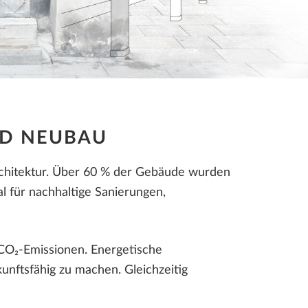
LLPLAN Campus
BIMPLUS Login
LLPLAN Campus
LLPLAN Campus
BIMPLUS Login
BIMPLUS Login
LLPLAN Campus
BIMPLUS Login
ND NEUBAU
rchitektur. Über 60 % der Gebäude wurden
l für nachhaltige Sanierungen,
CO₂-Emissionen. Energetische
ftsfähig zu machen. Gleichzeitig