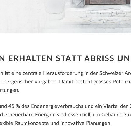
ALLPLAN Connect
A
ALLPLAN Connect
ALLPLAN Connect
A
A
ALLPLAN Connect
A
N ERHALTEN STATT ABRISS U
 ist eine zentrale Herausforderung in der Schweizer A
r energetischer Vorgaben. Damit besteht grosses Potenzia
rtungen.
nd 45 % des Endenergieverbrauchs und ein Viertel der 
rneuerbare Energien sind essenziell, um Gebäude zukun
exible Raumkonzepte und innovative Planungen.