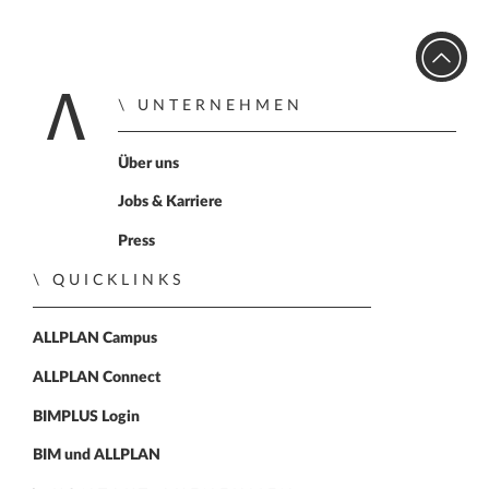
UNTERNEHMEN
Zur Startseite
Über uns
Jobs & Karriere
Press
QUICKLINKS
ALLPLAN Campus
ALLPLAN Connect
BIMPLUS Login
BIM und ALLPLAN