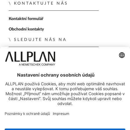
KONTAKTUJTE NÁS
Kontaktní formulář
Obchodní kontakty
SLEDUJTE NÁS NA
ALLPLAN on LinkedIn
ALLPLAN on Xing
ALLPLAN on Facebook
ALLPLAN on YouTube
© ALLPLAN Česko s.r.o.
ALLPLAN je součástí skupiny
Nemetschek Group
Právní oznámení o fúzi
Tiráž