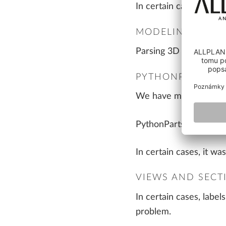
In certain cases, the r
MODELING
Parsing 3D polygons in
PYTHONPARTS
We have made several 
PythonParts examples
In certain cases, it w
VIEWS AND SECT
In certain cases, labe
problem.