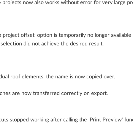
Bluebeam PDF
rojects now also works without error for very large pro
ALLPLAN Connect
A
ALLPLAN Connect
A
o project offset' option is temporarily no longer availab
ALLPLAN Connect
A
 selection did not achieve the desired result.
ALLPLAN Connect
A
ALLPLAN Connect
A
dual roof elements, the name is now copied over.
iches are now transferred correctly on export.
tcuts stopped working after calling the 'Print Preview' fu