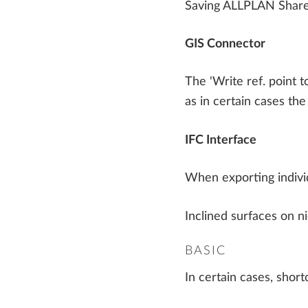
Saving ALLPLAN Share p
VÝSTAVBY
Projektování prefabrikovaných prvků
GIS Connector
AI A INOVACE
Řízení výstavby
The 'Write ref. point t
as in certain cases the
IFC Interface
When exporting indivi
Inclined surfaces on n
BASIC
In certain cases, shor