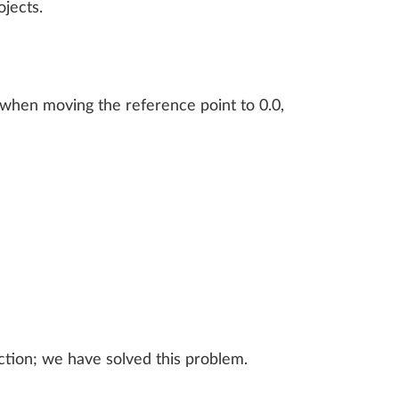
jects.
LLPLAN Campus
BIMPLUS Login
LLPLAN Campus
BIMPLUS Login
le when moving the reference point to 0.0,
LLPLAN Campus
BIMPLUS Login
LLPLAN Campus
BIMPLUS Login
LLPLAN Campus
BIMPLUS Login
nction; we have solved this problem.