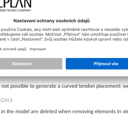
ails were not placed correctly for sliding doors; we have 
to individual lines has been improved.
improvements to the PythonParts for 'Wall Forming'.
 and documentation have been improved and expanded.
as not possible to generate a curved tendon placement; w
IONS
ls in the model are deleted when removing elements in vi