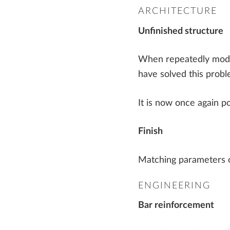
ARCHITECTURE
Unfinished structure
When repeatedly modif
have solved this probl
It is now once again p
Finish
Matching parameters o
ENGINEERING
Bar reinforcement