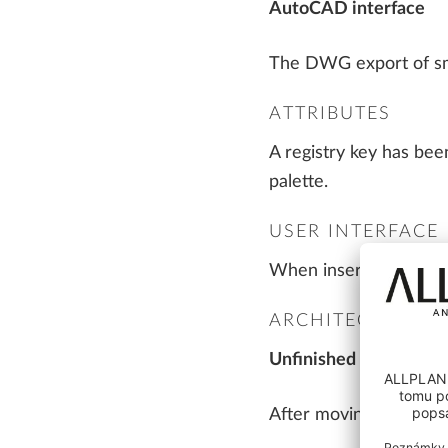
OPENBIM
AutoCAD interface
ALLPLAN Precast - Projektování
Projektování mostů
prefabrikovaných prvků
Tim - Řešení pro výrobce prefabrikátů
The DWG export of sma
SDS2 - Ocelové konstrukce
NEJČASTĚJŠÍ DOTAZY
PLÁNOVÁNÍ A ŘÍZENÍ
ATTRIBUTES
VÝSTAVBY
A registry key has bee
Projektování prefabrikovaných prvků
palette.
AI A INOVACE
Řízení výstavby
USER INTERFACE
When inserting objects
ARCHITECTURE
Unfinished structure
After moving the door 