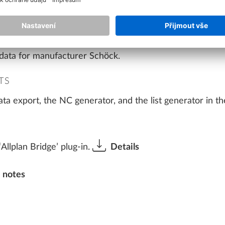
ata for manufacturer Schöck.
TS
ata export, the NC generator, and the list generator in 
llplan Bridge’ plug-in.
Details
 notes