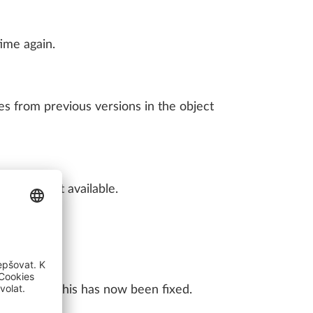
ime again.
LLPLAN Campus
BIMPLUS Login
es from previous versions in the object
LLPLAN Campus
BIMPLUS Login
LLPLAN Campus
BIMPLUS Login
es are not available.
LLPLAN Campus
BIMPLUS Login
LLPLAN Campus
BIMPLUS Login
 to crash; this has now been fixed.